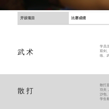
开设项目
比赛成绩
学员
武 术
双剑
练、
散打
散 打
功夫
沙包
学生