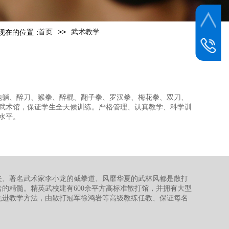
>>
首页
武术教学
现在的位置：
曹校长
18615286
地躺、醉刀、猴拳、醉棍、翻子拳、罗汉拳、梅花拳、双刀、
化武术馆，保证学生全天候训练。严格管理、认真教学、科学训
水平。
夫、著名武术家李小龙的截拳道、风靡华夏的武林风都是散打
的精髓。精英武校建有600余平方高标准散打馆，并拥有大型
先进教学方法，由散打冠军徐鸿岩等高级教练任教、保证每名