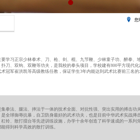
您
主要学习正宗少林拳术、刀、枪、剑、棍、九节鞭、少林童子功、醉拳、
、扑刀、双钩、双鞭等功夫，是我校的拳头项目，学校建有800平方现代
武术冠军崔洪凯等高级教练任教，保证学生3年内能达到武术比赛前三名的
是集拳法、腿法、摔法于一体的技术全面、对抗性强、突出实用的搏击功
，是全球御辱抗暴，自卫防身最好的武术功夫，也是目前中华武术实战摶击
、杠铃、散打擂台等先进训练设施，办学十余年创造了科学速成的一系列
都能得到科学高效的散打训练。