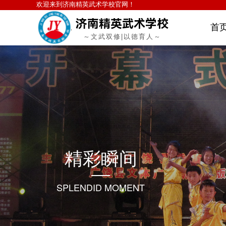
欢迎来到
济南精英武术学校
官
济南精英武术学校
首
～文武双修|以德育人～
精彩瞬间
SPLENDID MOMENT