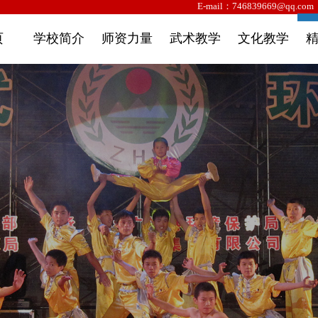
网！
E-mail：746839669@qq.
页
学校简介
师资力量
武术教学
文化教学