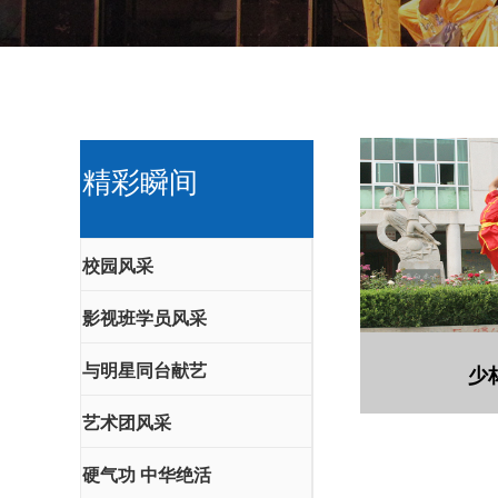
精彩瞬间
校园风采
影视班学员风采
与明星同台献艺
少
艺术团风采
硬气功 中华绝活