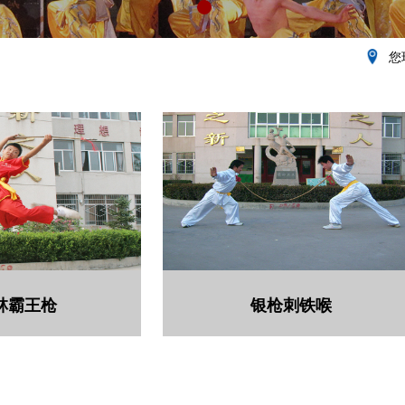
您
林霸王枪
银枪刺铁喉